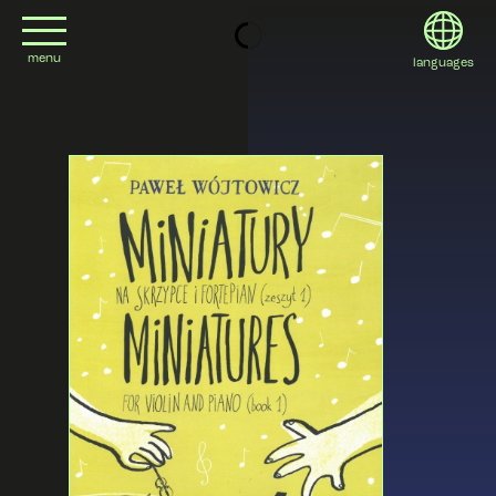
menu
languages
project
English
contact
Deutsch
editions
Italiano
2022
日本語
2020
Polski