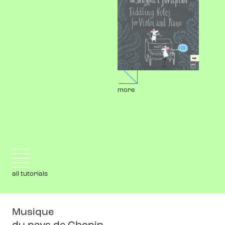
more
all tutorials
Musique