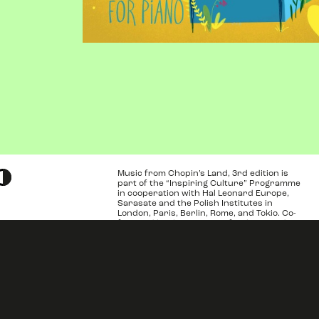
Music from Chopin’s Land, 3rd edition is
part of the “Inspiring Culture” Programme
in cooperation with Hal Leonard Europe,
Sarasate and the Polish Institutes in
London, Paris, Berlin, Rome, and Tokio. Co-
financed by the Ministry of Culture and
black and white
National Heritage of Poland as part of the
„Inspiring Culture” Programme.