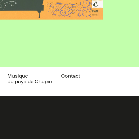
Musique
Contact:
du pays de Chopin
pwm@pwm.com.pl
pwm.com.pl