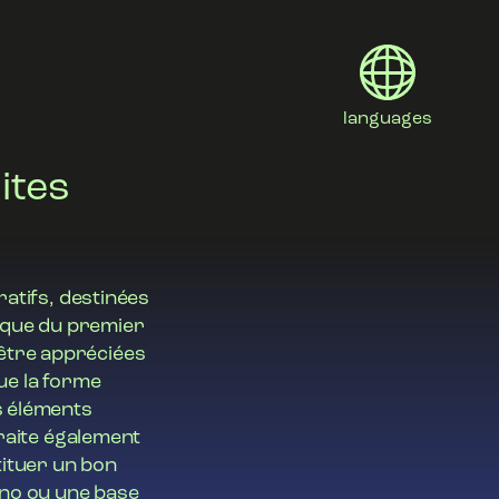
languages
ites
English
Deutsch
Italiano
ratifs, destinées
ique du premier
日本語
être appréciées
Polski
que la forme
es éléments
traite également
tituer un bon
ano ou une base