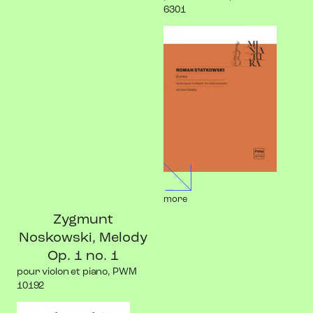
6301
more
Zygmunt
Noskowski, Melody
Op. 1 no. 1
pour violon et piano, PWM
10192