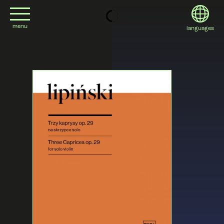
menu
languages
project
English
contact
Deutsch
editions
Italiano
2022
日本語
2020
Polski