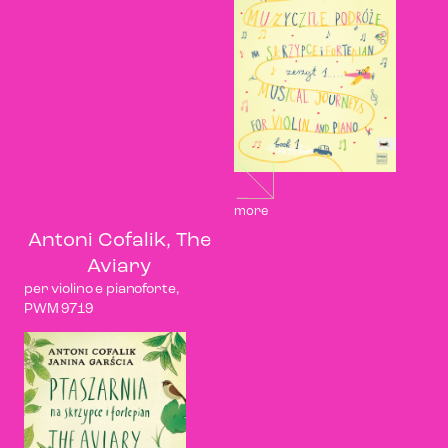
more
Antoni Cofalik, The
Aviary
per violino e pianoforte,
PWM 9719