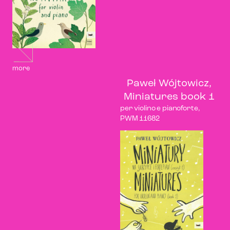
more
Paweł Wójtowicz,
Miniatures book 1
per violino e pianoforte,
PWM 11682