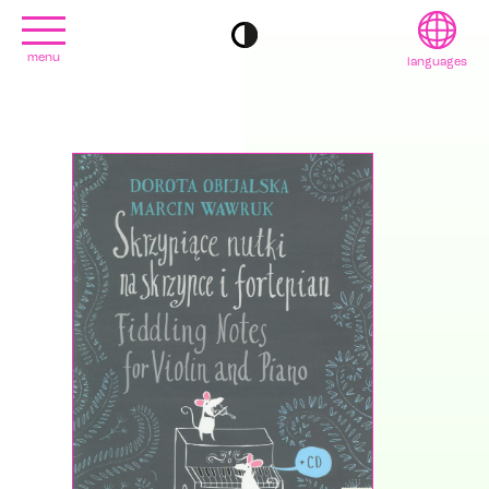
menu
languages
project
English
contact
Français
editions
Deutsch
2022
日本語
2020
Polski