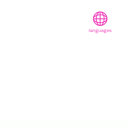
languages
English
Français
Deutsch
日本語
Polski