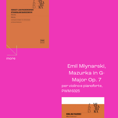
more
Emil Młynarski,
Mazurka in G-
Major Op. 7
per violino e pianoforte,
PWM 6325