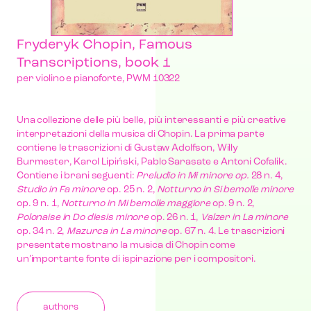
Fryderyk Chopin, Famous
Transcriptions, book 1
per violino e pianoforte, PWM 10322
Una collezione delle più belle, più interessanti e più creative
interpretazioni della musica di Chopin. La prima parte
contiene le trascrizioni di Gustaw Adolfson, Willy
Burmester, Karol Lipiński, Pablo Sarasate e Antoni Cofalik.
Contiene i brani seguenti:
Preludio in Mi minore op.
28 n. 4,
Studio in Fa minore
op. 25 n. 2,
Notturno in Si bemolle minore
op. 9 n. 1,
Notturno in Mi bemolle maggiore
op. 9 n. 2,
Polonaise in Do diesis minore
op. 26 n. 1,
Valzer in La minore
op. 34 n. 2,
Mazurca in La minore
op. 67 n. 4. Le trascrizioni
presentate mostrano la musica di Chopin come
un’importante fonte di ispirazione per i compositori.
authors