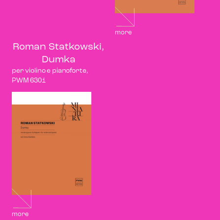
more
Roman Statkowski,
Dumka
per violino e pianoforte,
PWM 6301
more