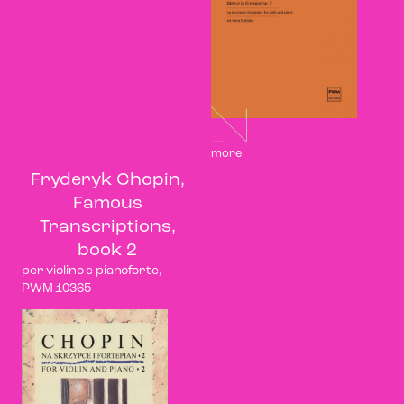
more
Fryderyk Chopin,
Famous
Transcriptions,
book 2
per violino e pianoforte,
PWM 10365