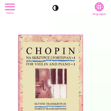
menu
languages
project
English
contact
Français
editions
Deutsch
2022
日本語
2020
Polski