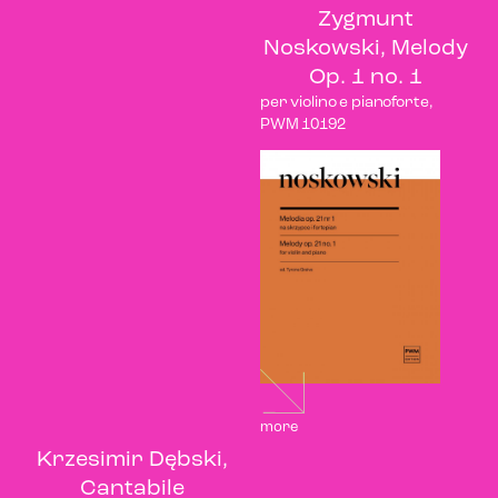
Zygmunt
Noskowski, Melody
Op. 1 no. 1
per violino e pianoforte,
PWM 10192
more
Krzesimir Dębski,
Cantabile