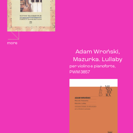
more
Adam Wroński,
Mazurka. Lullaby
per violino e pianoforte,
PWM 3857