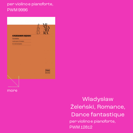
per violino e pianoforte,
PWM 9996
more
Władysław
Żeleński, Romance,
Dance fantastique
per violino e pianoforte,
PWM 12812