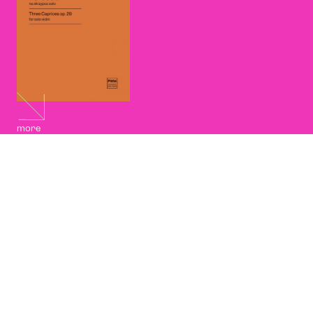
more
Karol
Szymanowski,
Cradle Song
per violino e pianoforte,
PWM 10947