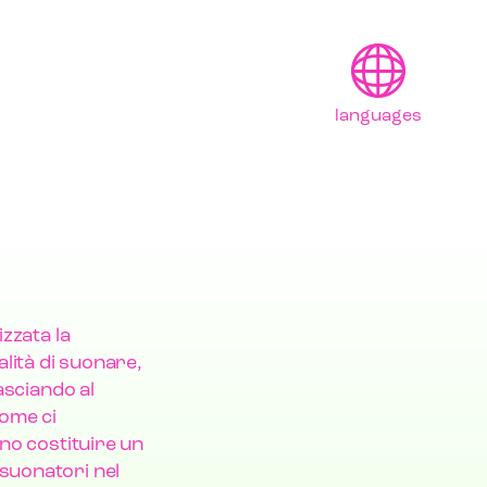
languages
English
Français
Deutsch
日本語
izzata la
lità di suonare,
Polski
lasciando al
come ci
ono costituire un
 suonatori nel