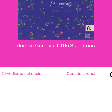
Janina Garścia, Little Sonatinas
Ci vediamo sui social:
Guarda anche: