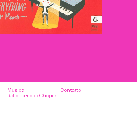
Musica
Contatto:
dalla terra di Chopin
pwm@pwm.com.pl
pwm.com.pl