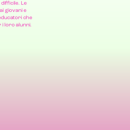
ifficile. Le
i giovani e
 educatori che
i loro alunni.