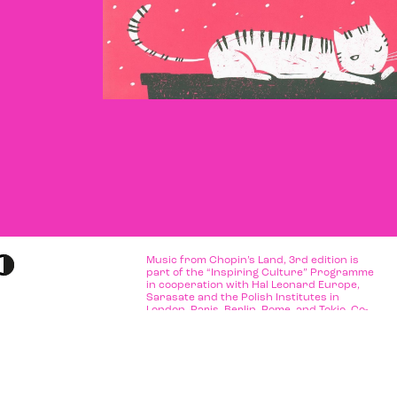
Music from Chopin’s Land, 3rd edition is
part of the “Inspiring Culture” Programme
in cooperation with Hal Leonard Europe,
Sarasate and the Polish Institutes in
London, Paris, Berlin, Rome, and Tokio. Co-
financed by the Ministry of Culture and
black and white
National Heritage of Poland as part of the
„Inspiring Culture” Programme.