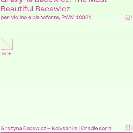
Grażyna Bacewicz, The Most
Beautiful Bacewicz
per violino e pianoforte, PWM 10321
more
Grażyna Bacewicz – Kołysanka | Cradle song