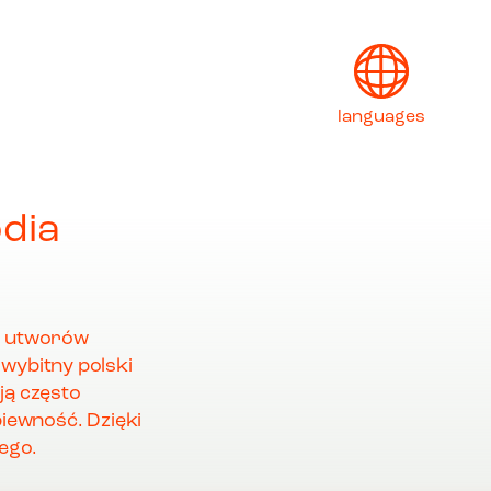
languages
English
odia
Français
Deutsch
Italiano
h utworów
wybitny polski
日本語
ją często
piewność. Dzięki
ego.