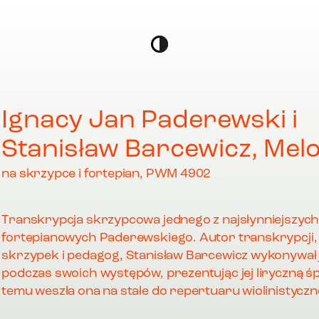
Ignacy Jan Paderewski i
Stanisław Barcewicz, Mel
na skrzypce i fortepian, PWM 4902
Transkrypcja skrzypcowa jednego z najsłynniejszyc
fortepianowych Paderewskiego. Autor transkrypcji, 
skrzypek i pedagog, Stanisław Barcewicz wykonywał 
podczas swoich występów, prezentując jej liryczną ś
temu weszła ona na stałe do repertuaru wiolinistyczn