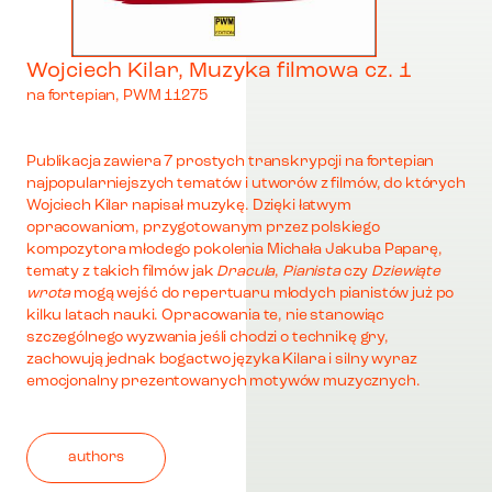
Wojciech Kilar, Muzyka filmowa cz. 1
na fortepian, PWM 11275
Publikacja zawiera 7 prostych transkrypcji na fortepian
najpopularniejszych tematów i utworów z filmów, do których
Wojciech Kilar napisał muzykę. Dzięki łatwym
opracowaniom, przygotowanym przez polskiego
kompozytora młodego pokolenia Michała Jakuba Paparę,
tematy z takich filmów jak
Dracula
,
Pianista
czy
Dziewiąte
wrota
mogą wejść do repertuaru młodych pianistów już po
kilku latach nauki. Opracowania te, nie stanowiąc
szczególnego wyzwania jeśli chodzi o technikę gry,
zachowują jednak bogactwo języka Kilara i silny wyraz
emocjonalny prezentowanych motywów muzycznych.
authors