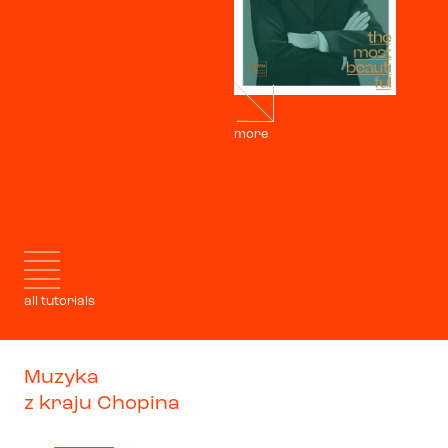
more
all tutorials
Muzyka
z kraju Chopina