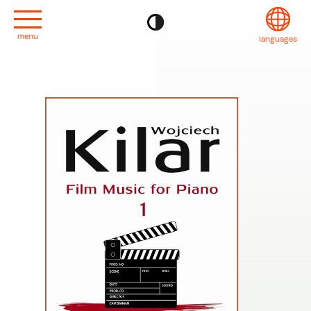
menu
languages
project
English
Kontakt
Français
editions
Deutsch
2022
Italiano
2020
日本語