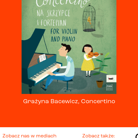
Grażyna Bacewicz, Concertino
Zobacz nas w mediach
Zobacz także: