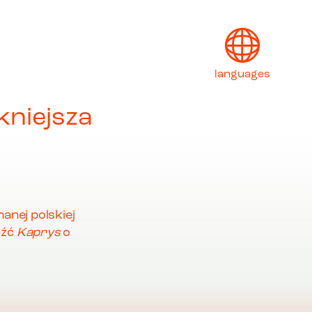
languages
kniejsza
English
Français
Deutsch
Italiano
anej polskiej
eźć
Kaprys
o
日本語