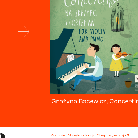
Grażyna Bacewicz, Concerti
Zadanie „Muzyka z Kraju Chopina, edycja 3