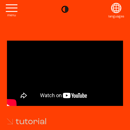
menu
languages
project
English
Kontakt
Français
editions
Deutsch
2022
Italiano
tutorial
2020
日本語