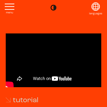
menu
languages
project
English
Kontakt
Français
editions
Deutsch
2022
Italiano
tutorial
2020
日本語