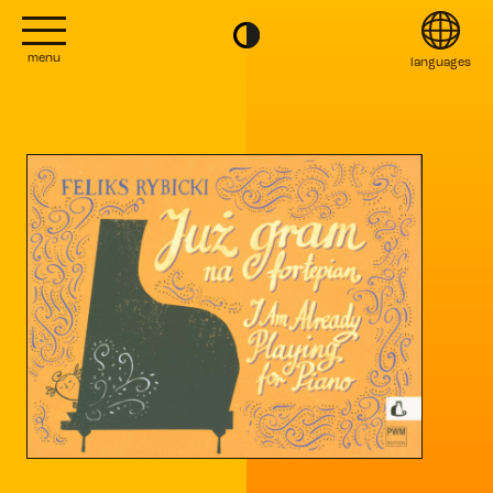
menu
languages
project
English
Kontakt
Français
editions
Italiano
2022
日本語
2020
Polski