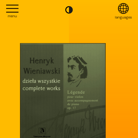
menu
languages
project
English
Kontakt
Français
editions
Italiano
2022
日本語
2020
Polski