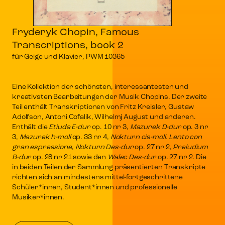
Fryderyk Chopin, Famous
Transcriptions, book 2
für Geige und Klavier, PWM 10365
Eine Kollektion der schönsten, interessantesten und
kreativsten Bearbeitungen der Musik Chopins. Der zweite
Teil enthält Transkriptionen von Fritz Kreisler, Gustaw
Adolfson, Antoni Cofalik, Wilhelmj August und anderen.
Enthält die
Etiuda E-dur
op. 10 nr 3,
Mazurek D-dur
op. 3 nr
3,
Mazurek h-moll
op. 33 nr 4,
Nokturn cis-moll. Lento con
gran espressione
,
Nokturn Des-dur
op. 27 nr 2,
Preludium
B-dur
op. 28 nr 21 sowie den
Walec Des-dur
op. 27 nr 2. Die
in beiden Teilen der Sammlung präsentierten Transkripte
richten sich an mindestens mittel-fortgeschrittene
Schüler*innen, Student*innen und professionelle
Musiker*innen.