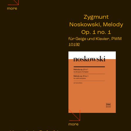
more
Zygmunt
Noskowski, Melody
Op. 1 no. 1
für Geige und Klavier, PWM
10192
more