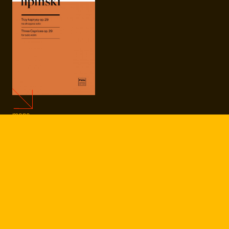
more
Karol
Szymanowski,
Cradle Song
für Geige und Klavier, PWM
10947