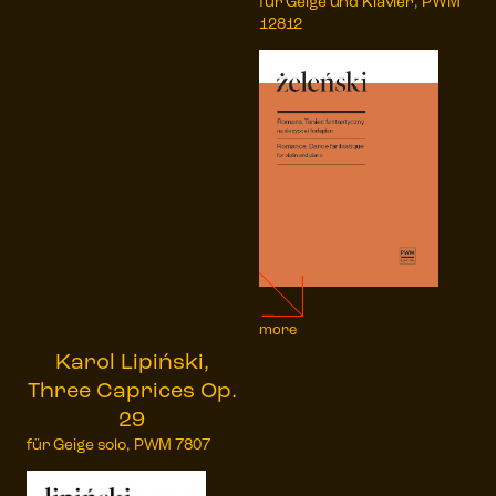
für Geige und Klavier, PWM
12812
more
Karol Lipiński,
Three Caprices Op.
29
für Geige solo, PWM 7807