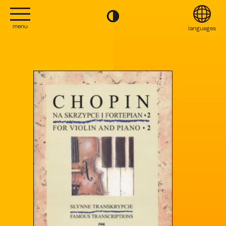
menu
languages
project
English
Kontakt
Français
editions
Italiano
2022
日本語
2020
Polski