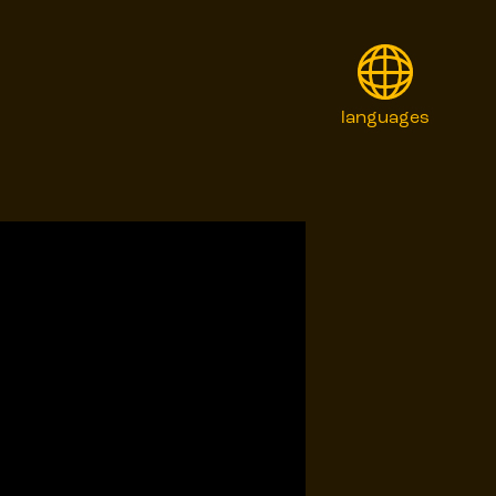
languages
English
Français
Italiano
日本語
Polski