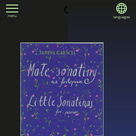
menu
languages
project
English
contact
Deutsch
editions
Italiano
2022
日本語
2020
Polski