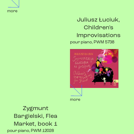
more
Juliusz Łuciuk,
Children's
Improvisations
pour piano, PWM 5738
more
Zygmunt
Bargielski, Flea
Market, book 1
pour piano, PWM 12028