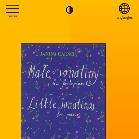
menu
languages
project
English
Kontakt
Français
editions
Italiano
2022
日本語
2020
Polski