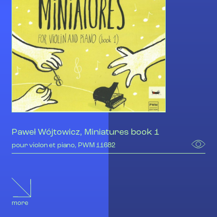
Paweł Wójtowicz, Miniatures book 1
pour violon et piano, PWM 11682
more