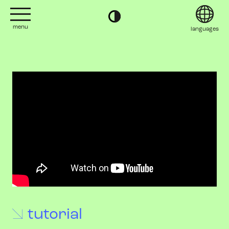
menu
languages
project
English
contact
Deutsch
editions
Italiano
2022
日本語
tutorial
2020
Polski