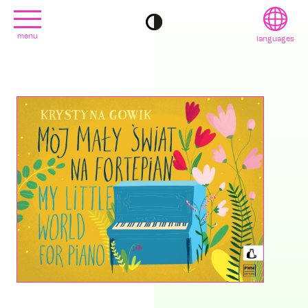
menu
languages
project
English
contact
Français
editions
Deutsch
2022
日本語
2020
Polski