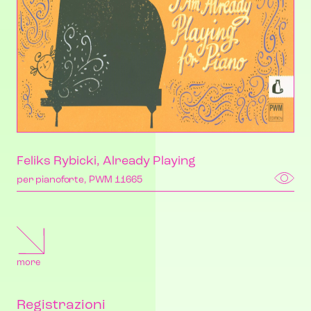
Feliks Rybicki, Already Playing
per pianoforte, PWM 11665
more
Registrazioni