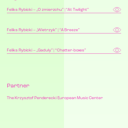
Feliks Rybicki – „O zmierzchu” | “At Twilight”
Feliks Rybicki – „Wietrzyk” | “A Breeze”
Feliks Rybicki – „Gaduły” | “Chatter-boxes”
Partner
The Krzysztof Penderecki European Music Center