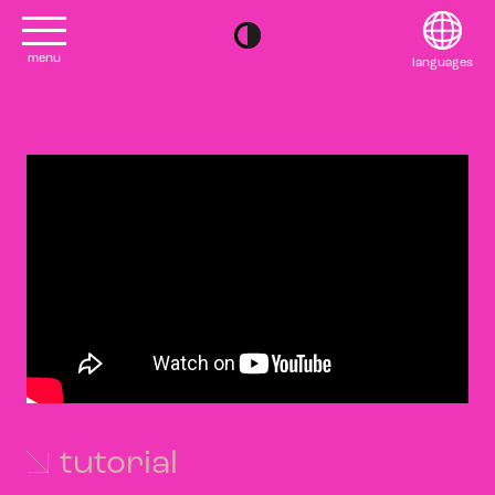
menu
languages
project
English
contact
Français
editions
Deutsch
2022
日本語
tutorial
2020
Polski