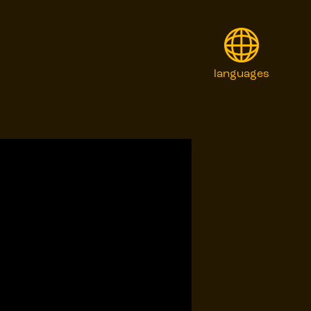
languages
English
Français
Italiano
日本語
Polski