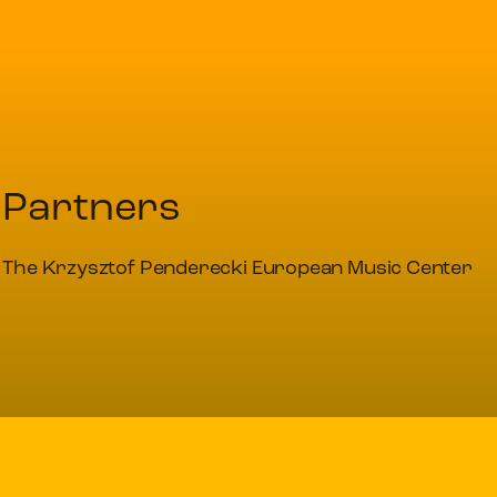
Partners
The Krzysztof Penderecki European Music Center