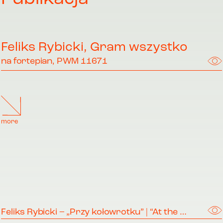
Feliks Rybicki, Gram wszystko
na fortepian, PWM 11671
more
Feliks Rybicki – „Przy kołowrotku” | “At the Spinning-wheel”