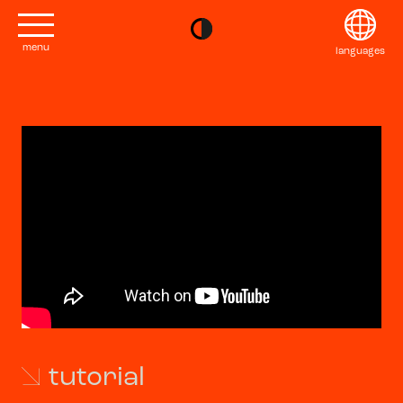
menu
languages
project
English
Kontakt
Français
editions
Deutsch
2022
Italiano
tutorial
2020
日本語