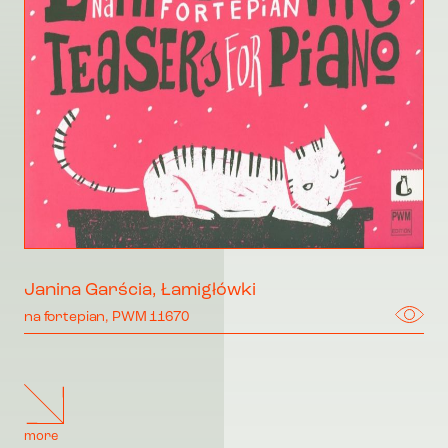
Janina Garścia, Łamigłówki
na fortepian, PWM 11670
more