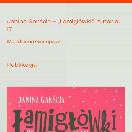
Janina Garścia – „Łamigłówki” | tutorial
IT
Maddalena Giacopuzzi
Publikacja