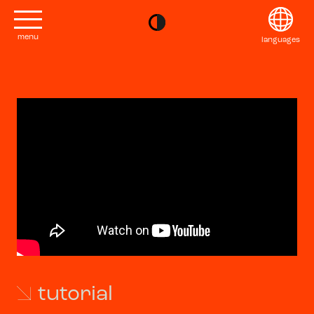
menu
languages
project
English
Kontakt
Français
editions
Deutsch
2022
Italiano
tutorial
2020
日本語