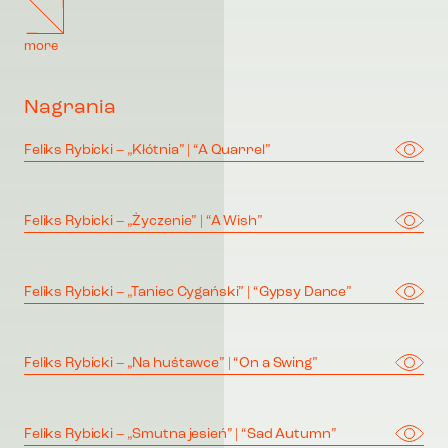
more
Nagrania
Feliks Rybicki – „Kłótnia” | “A Quarrel”
Feliks Rybicki – „Życzenie” | “A Wish”
Feliks Rybicki – „Taniec Cygański” | “Gypsy Dance”
Feliks Rybicki – „Na huśtawce” | “On a Swing”
Feliks Rybicki – „Smutna jesień” | “Sad Autumn”