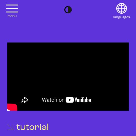
menu
languages
project
Français
Contact
Deutsch
editions
Italiano
2022
日本語
tutorial
2020
Polski