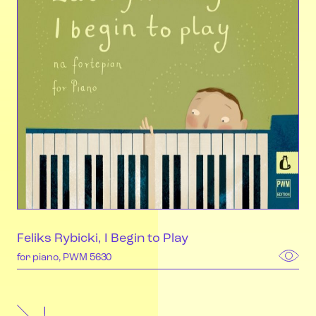
Feliks Rybicki, I Begin to Play
for piano, PWM 5630