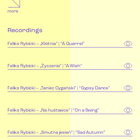
more
Recordings
Feliks Rybicki – „Kłótnia” | “A Quarrel”
Feliks Rybicki – „Życzenie” | “A Wish”
Feliks Rybicki – „Taniec Cygański” | “Gypsy Dance”
Feliks Rybicki – „Na huśtawce” | “On a Swing”
Feliks Rybicki – „Smutna jesień” | “Sad Autumn”