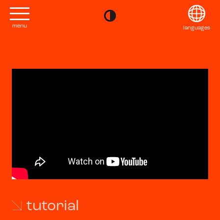
menu
languages
project
English
Kontakt
Français
editions
Deutsch
2022
Italiano
tutorial
2020
日本語