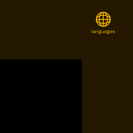
languages
English
Français
Italiano
日本語
Polski