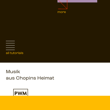
more
all tutorials
Musik
aus Chopins Heimat