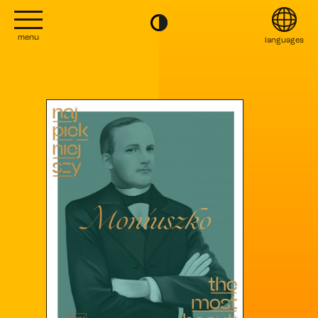
menu
languages
project
English
Kontakt
Français
editions
Italiano
2022
日本語
2020
Polski