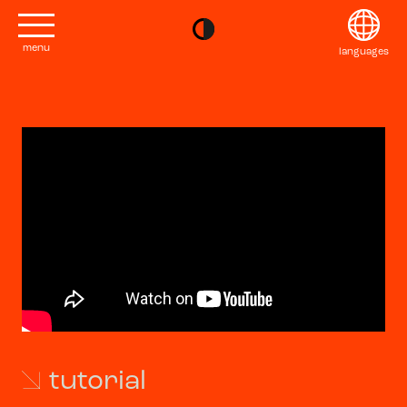
menu
languages
project
English
Kontakt
Français
editions
Deutsch
2022
Italiano
tutorial
2020
日本語