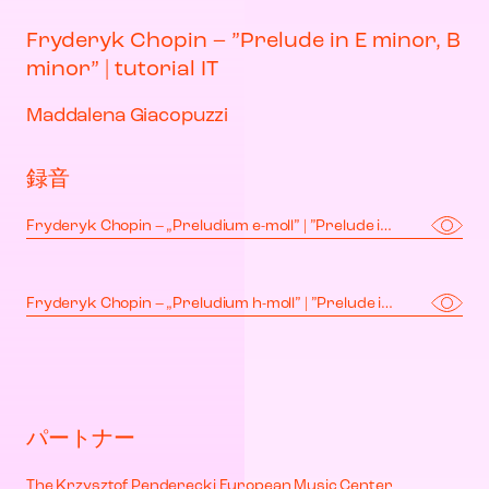
Fryderyk Chopin – ”Prelude in E minor, B
minor” | tutorial IT
Maddalena Giacopuzzi
録音
Fryderyk Chopin – „Preludium e-moll” | ”Prelude in E minor”
Fryderyk Chopin – „Preludium h-moll” | ”Prelude in B minor”
パートナー
The Krzysztof Penderecki European Music Center