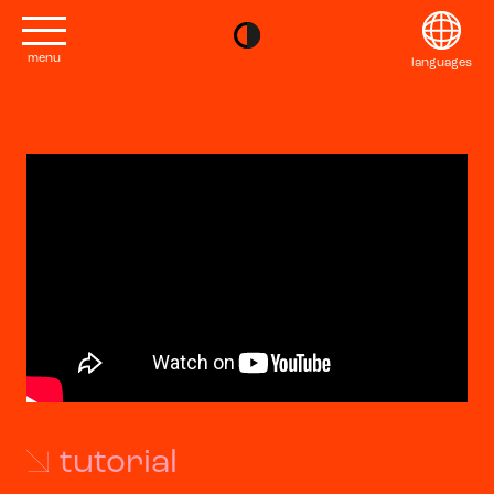
menu
languages
project
English
コンタクト
Français
editions
Deutsch
2022
Italiano
tutorial
2020
Polski