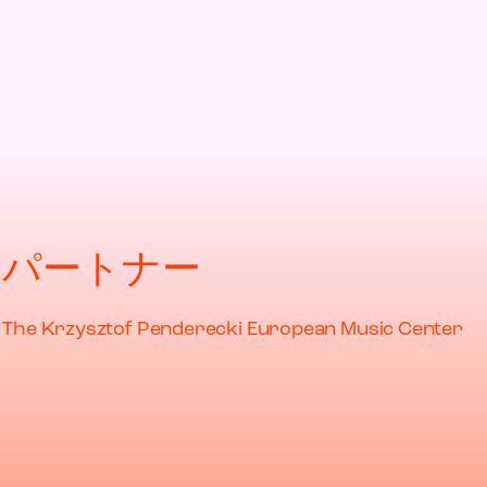
パートナー
The Krzysztof Penderecki European Music Center