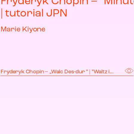
Fryderyk Chopin – ”Minut
| tutorial JPN
Marie Kiyone
Fryderyk Chopin – „Walc Des-dur ” | ”Waltz in D flat major”