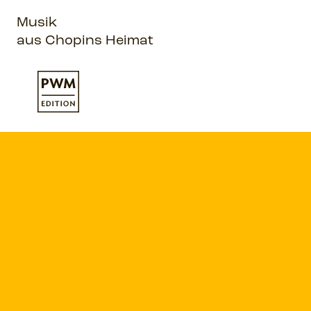
Musik
aus Chopins Heimat
Kontakt:
pwm@pwm.com.pl
pwm.com.pl
Sehe uns im Social Media: