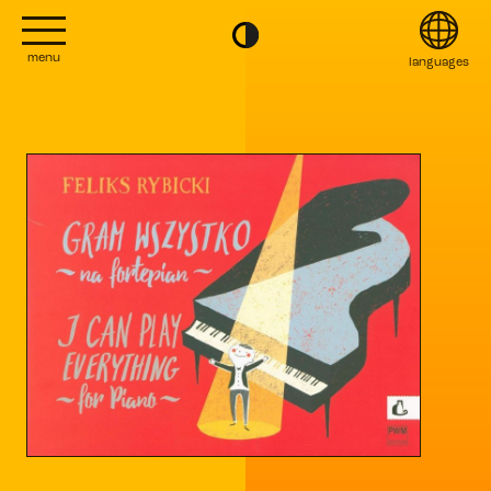
menu
languages
project
English
Kontakt
Français
editions
Italiano
2022
日本語
2020
Polski