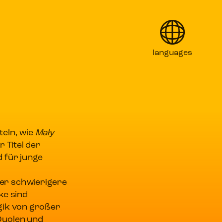
languages
English
Français
Italiano
teln, wie
Mały
r Titel der
日本語
 für junge
Polski
er schwierigere
ke sind
gik von großer
Duolen und