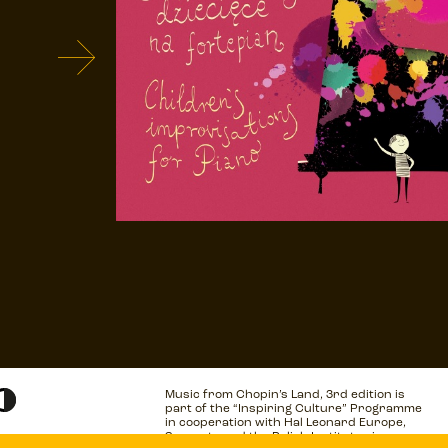
Music from Chopin’s Land, 3rd edition is
part of the “Inspiring Culture” Programme
in cooperation with Hal Leonard Europe,
Sarasate and the Polish Institutes in