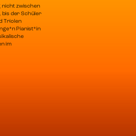
 nicht zwischen
, bis der Schüler
d Triolen
ge*n Pianist*in
ikalische
en im