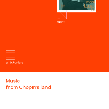
more
all tutorials
Music
from Chopin's land