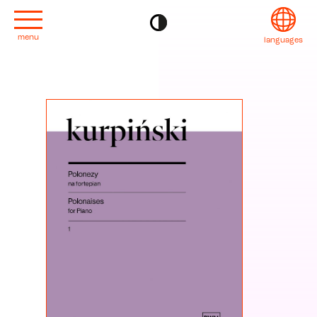
menu
languages
project
English
コンタクト
Français
editions
Deutsch
2022
Italiano
2020
Polski